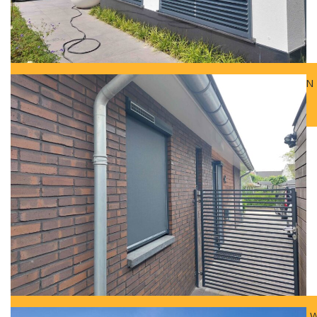
9
05 2026
WAT ZIJN ROLLUIKEN MET KANTELBARE LAMELLEN
AUTEUR: FREMA
21
05 2026
HOE WERKT ZONWERING OP ZONNE-ENERGIE EN W