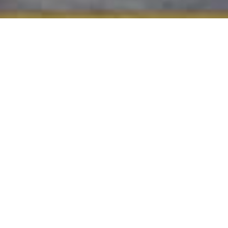
Home
»
Zonwering Wageningen
Zonwering Wageningen –
comfort, stijl en duurzaamheid
in één
Wilt u uw woning in Wageningen voorzien van zonwering
die zowel comfortabel als stijlvol is? Dan bent u bij
FREMA Zonwering aan het juiste adres. In een tijd waarin
de zomers steeds warmer worden, is zonwering geen
overbodige luxe meer, maar een slimme investering in
wooncomfort. Goede zonwering houdt de hitte buiten,