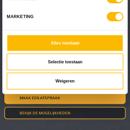
MARKETING
OPTIMAAL GENIETEN VAN MOOIE
Alles toestaan
ZONWERING
Ruime keuze zonwering,
Selectie toestaan
rolluiken en meer!
Weigeren
Interesse in zonwering voor thuis of uw bedrijf?
MAAK EEN AFSPRAAK
BEKIJK DE MOGELIJKHEDEN