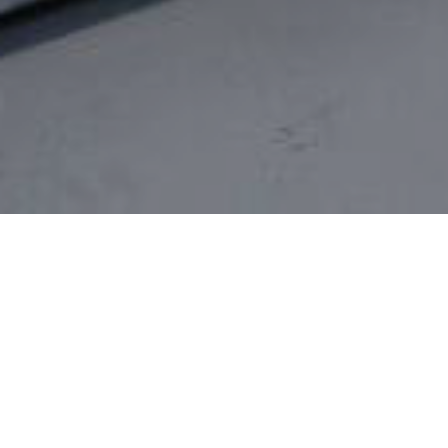
Home
»
Zonwering Soest
Zonwering Soest
Op zoek naar
zonwering
in Soest en wilt u graag een
gratis vrijblijvend advies ontvangen? FREMA Zonwering