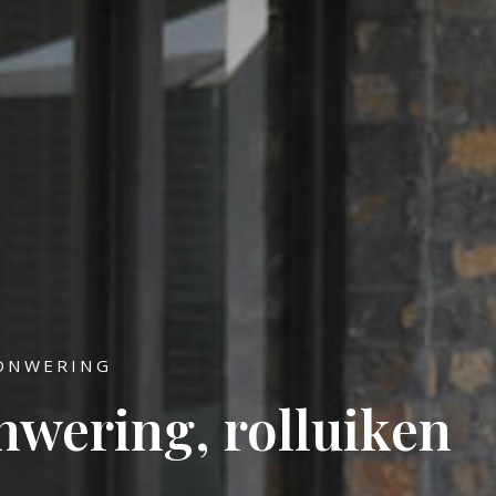
ZONWERING
wering, rolluiken