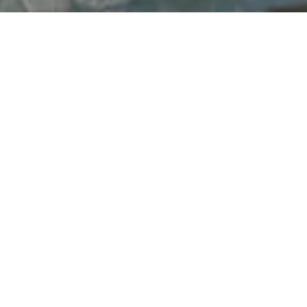
Home
»
Zonwering Houten
Zonwering Houten: voor een
aangenaam binnenklimaat én
een mooie gevel
Steeds meer bewoners kiezen voor zonwering in
Houten en dat is niet zonder reden. De temperatuur in
huis loopt in de zomer snel op en goede zonwering is dé
manier om het hoofd koel te houden. FREMA Zonwering
levert duurzame, stijlvolle en maatwerkoplossingen die
zorgen voor comfort, bescherming en een strakke
uitstraling van uw woning. Van advies tot installatie: wij