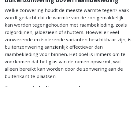
Welke zonwering houdt de meeste warmte tegen? Vaak
wordt gedacht dat de warmte van de zon gemakkelijk
kan worden tegengehouden met raambekleding, zoals
rolgordijnen, jaloezieën of shutters. Hoewel er veel
zonwerende en isolerende varianten beschikbaar zijn, is
buitenzonwering aanzienlijk effectiever dan
raambekleding voor binnen. Het doel is immers om te
voorkomen dat het glas van de ramen opwarmt, wat
alleen bereikt kan worden door de zonwering aan de
buitenkant te plaatsen.
Screens als buitenzonwering
Een uitstekende keuze voor buitenzonwering zijn
screens
. Dit zijn zonwerende doeken die door middel van
een compact systeem aan de buitenkant van de ramen
worden bevestigd. Screens zijn verkrijgbaar in
verschillende gradaties van transparantie. Een groot
voordeel is dat ze het zicht van buiten naar binnen