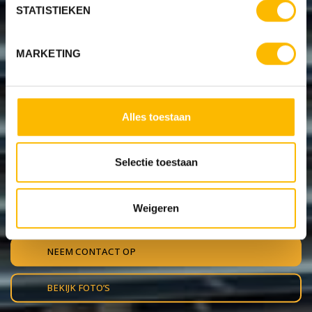
STATISTIEKEN
MARKETING
OP ZOEK NAAR ROLLUIKEN?
Alles toestaan
Wij plaatsen rolluiken op
Selectie toestaan
maat
Zonwerend, energiebesparend, geluidwerend, beschermend en
Weigeren
isolerend.
NEEM CONTACT OP
BEKIJK FOTO’S