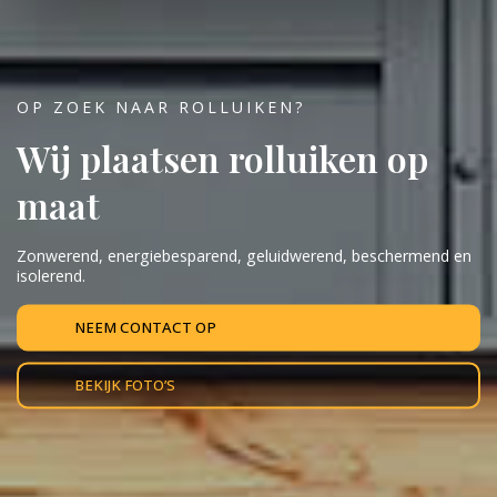
OP ZOEK NAAR ROLLUIKEN?
Wij plaatsen rolluiken op
maat
Zonwerend, energiebesparend, geluidwerend, beschermend en
isolerend.
NEEM CONTACT OP
BEKIJK FOTO’S