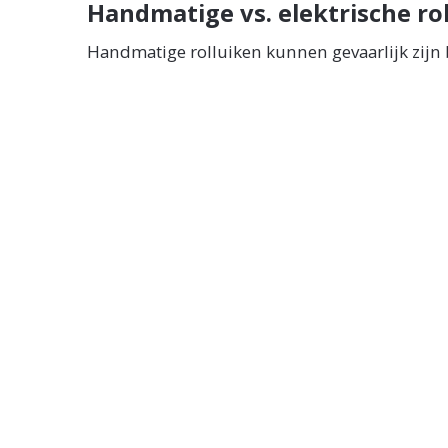
Handmatige vs. elektrische ro
Handmatige rolluiken kunnen gevaarlijk zijn
zwaar zijn om handmatig op te takelen. Elektri
Kies daarom voor
rolluiken op zonne-energie
Rolluiken op zonne-energie
Solar rolluiken werken op een ingebouwde acc
kunt ze bijvoorbeeld bedienen met een knop o
Slimme rookmelders
Slimme rookmelders openen automatisch de ro
veilige vluchtroute en bespaart kostbare tijd
Voor een naadloze integratie kiest u rolluik
3 tips om brand te voorkomen