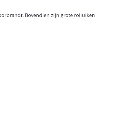
orbrandt. Bovendien zijn grote rolluiken
 bijvoorbeeld door kortsluiting, niet werken.
gen.
 functioneren bij stroomstoringen en brand. U
melders is daarom verstandig.
et handmatige bediening. Dit creëert een
rom niet meteen slimme rookmelders kiezen?
o.