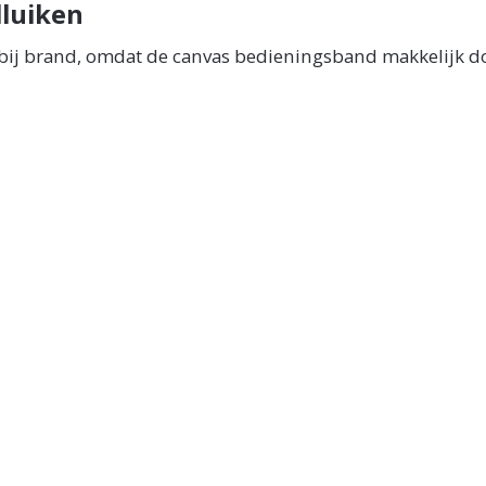
lluiken
 bij brand, omdat de canvas bedieningsband makkelijk do
sche rolluiken hebben het risico dat ze bij stroomuitval,
en slimme rookmelders om de brandveiligheid te verho
u en zijn niet afhankelijk van het stroomnet. Ze blijven
f een app, maar dit kost tijd. Investeren in slimme rook
lluiken bij brandalarm, waardoor u geen tijd verliest m
. Rookmelders zijn verplicht vanaf 1 juli 2022, dus waa
en met een Somfy io motor en Somfy slimme rookmelders i