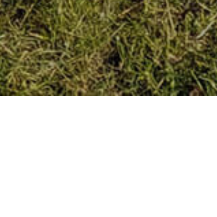
Home
»
Rolluiken Driebergen
Rolluiken in Driebergen met
FREMA Zonwering
Zoekt u in Google op
rolluiken Driebergen
, omdat u graag