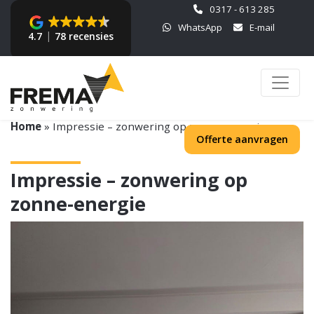
0317 - 613 285
WhatsApp
E-mail
4.7
78 recensies
Home
»
Impressie – zonwering op zonne-energie
Offerte aanvragen
Impressie – zonwering op
zonne-energie