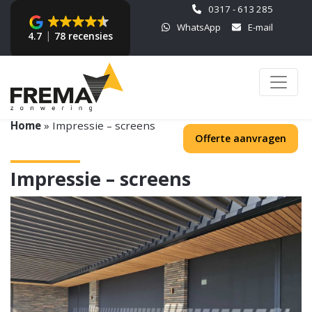
0317 - 613 285
WhatsApp
E-mail
4.7
78 recensies
Home
»
Impressie – screens
Offerte aanvragen
Impressie – screens