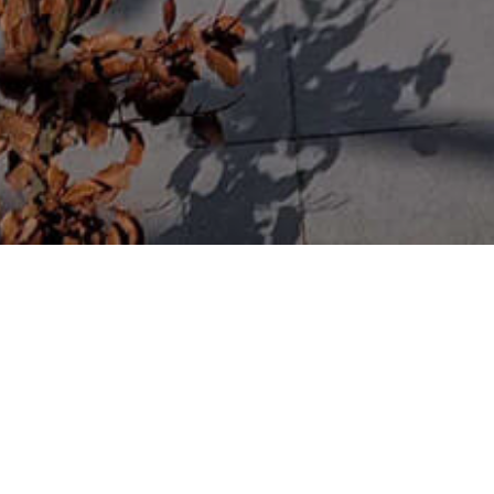
Home
»
Hoe werkt solar zonwering en wat zij